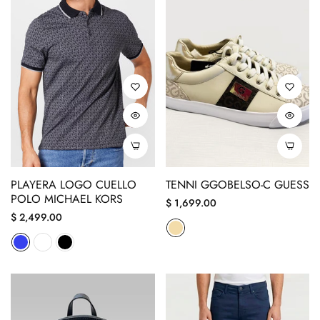
PLAYERA LOGO CUELLO
TENNI GGOBELSO-C GUESS
POLO MICHAEL KORS
Precio
$ 1,699.00
Precio
$ 2,499.00
regular
regular