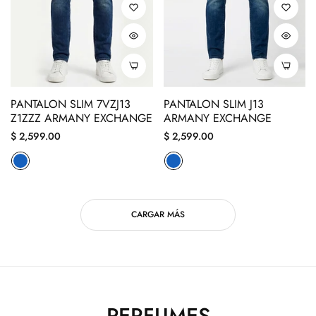
PANTALON SLIM 7VZJ13
PANTALON SLIM J13
Z1ZZZ ARMANY EXCHANGE
ARMANY EXCHANGE
Precio
Precio
$ 2,599.00
$ 2,599.00
regular
regular
CARGAR MÁS
PERFUMES