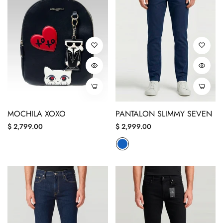
MOCHILA XOXO
PANTALON SLIMMY SEVEN
Precio
Precio
$ 2,799.00
$ 2,999.00
regular
regular