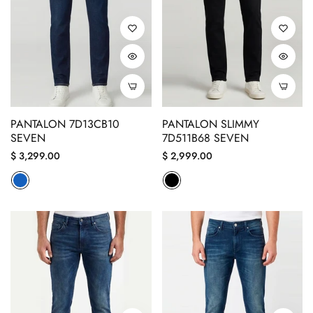
PANTALON 7D13CB10
PANTALON SLIMMY
SEVEN
7D511B68 SEVEN
Precio
Precio
$ 3,299.00
$ 2,999.00
regular
regular