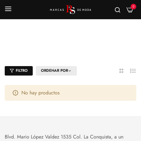
0
Sandalias niños
Inicio
/
Sandalias niños
FILTRO
ORDENAR POR
2
Lista
Columnas
No hay productos
Blvd. Mario López Valdez 1535 Col. La Conquista, a un