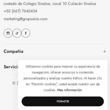
costado de Colegio Sinaloa, Local 10 Culiacán Sinaloa
+52 (667) 7642434
marketing@gruposiria.com
Compañia
Servicio Cliente
Utilizamos cookies para mejorar su experiencia de
navegación, ofrecer anuncios o contenido
personalizados y analizar nuestro tráfico. Al hacer clic
© 2022 R&S Marcas de Moda. Todos los Derechos
en "Permitir cookies", usted acepta nuestro uso de
Reservados
cookies.
Mas información
PERMITIR