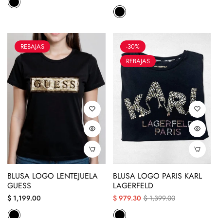
regular
descuento
REBAJAS
-30%
REBAJAS
BLUSA LOGO LENTEJUELA
BLUSA LOGO PARIS KARL
GUESS
LAGERFELD
Precio
Precio
Precio
$ 1,199.00
$ 979.30
$ 1,399.00
regular
regular
descuento