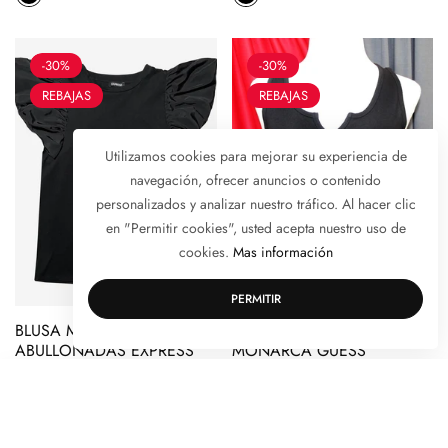
-30%
-30%
REBAJAS
REBAJAS
Utilizamos cookies para mejorar su experiencia de
navegación, ofrecer anuncios o contenido
personalizados y analizar nuestro tráfico. Al hacer clic
en "Permitir cookies", usted acepta nuestro uso de
cookies.
Mas información
PERMITIR
BLUSA MANGAS
BLUSA MARIPOSA
ABULLONADAS EXPRESS
MONARCA GUESS
Precio
Precio
Precio
Precio
$ 909.30
$ 1,299.00
$ 525.00
$ 750.00
regular
descuento
regular
descuento
ORDENAR POR