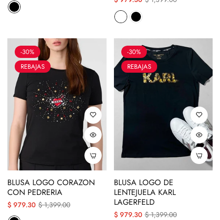
regular
descuento
regular
descuento
-30%
-30%
REBAJAS
REBAJAS
BLUSA LOGO CORAZON
BLUSA LOGO DE
CON PEDRERIA
LENTEJUELA KARL
LAGERFELD
Precio
Precio
$ 979.30
$ 1,399.00
Precio
Precio
$ 979.30
$ 1,399.00
regular
descuento