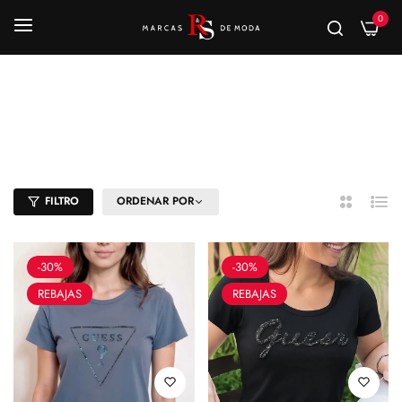
0
playeras
Inicio
/
playeras
FILTRO
ORDENAR POR
2
Lista
Columnas
-30%
-30%
REBAJAS
REBAJAS