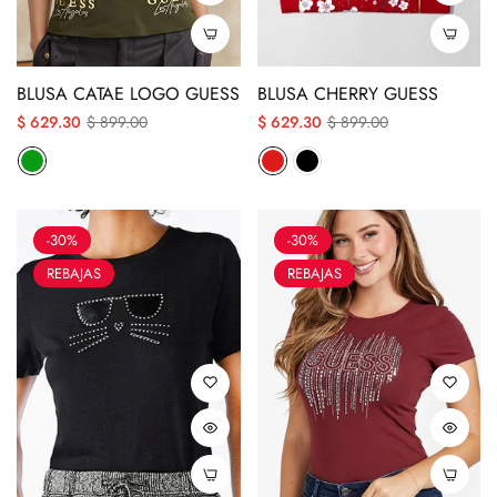
BLUSA CATAE LOGO GUESS
BLUSA CHERRY GUESS
Precio
Precio
Precio
Precio
$ 629.30
$ 899.00
$ 629.30
$ 899.00
regular
descuento
regular
descuento
-30%
-30%
REBAJAS
REBAJAS