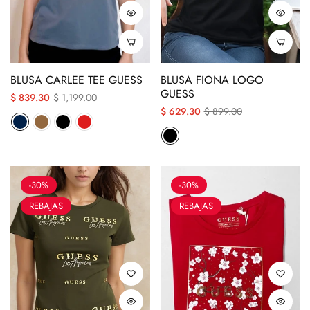
BLUSA CARLEE TEE GUESS
BLUSA FIONA LOGO
GUESS
Precio
Precio
$ 839.30
$ 1,199.00
Precio
Precio
$ 629.30
$ 899.00
regular
descuento
regular
descuento
-30%
-30%
REBAJAS
REBAJAS