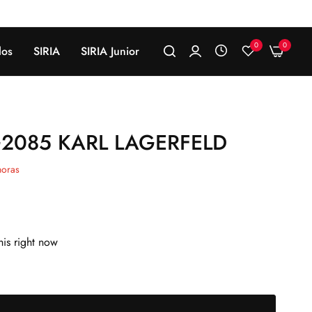
0
0
los
SIRIA
SIRIA Junior
2085 KARL LAGERFELD
oras
is right now