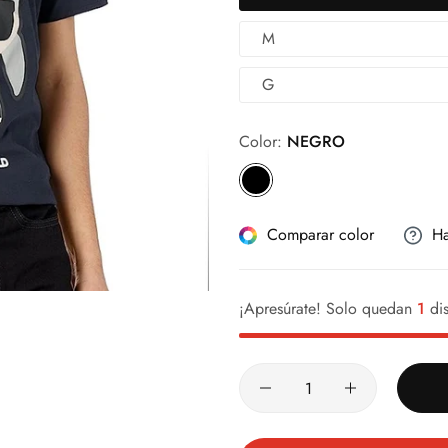
M
G
Color:
NEGRO
Comparar color
Ha
¡Apresúrate! Solo quedan
1
dis