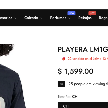
NEW
HOT
esorios
Calzado
Perfumes
Rebajas
Rega
PLAYERA LM1G
22
vendido en el último
10
h
$ 1,599.00
Precio
regular
25
people are viewing th
Tamaño:
CH
CH