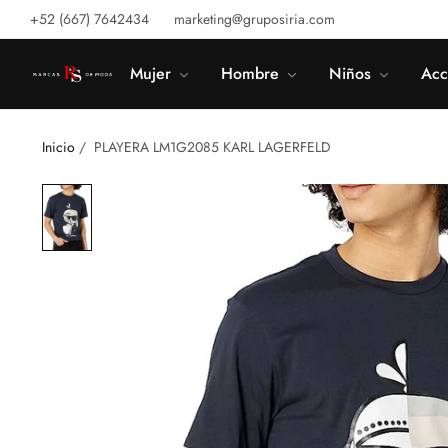
+52 (667) 7642434
marketing@gruposiria.com
Mujer
Hombre
Niños
Acc
Inicio
/
PLAYERA LM1G2085 KARL LAGERFELD